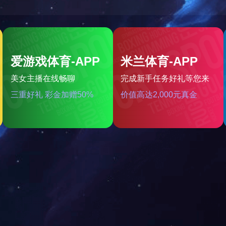
箱类产品向高低压成套产品
2013
2012
是一个作坊式车间
2009