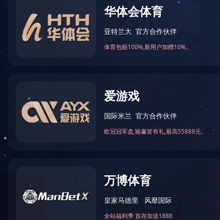
向“产品+施工“
业务