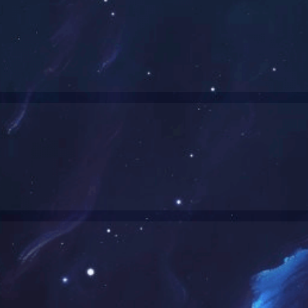
2017
发展，开始介入电力设施承装
2016
2015