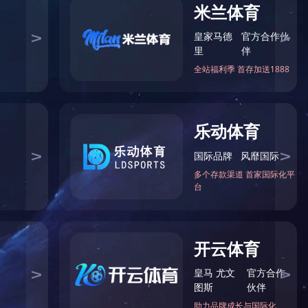
并购并组建“江苏锦上电力科技有限公司”，
全面开展设备制造及电力工程总包业务
公司又搬迁至常乐工业园区，不断丰富产品
线，形成较全系列产品