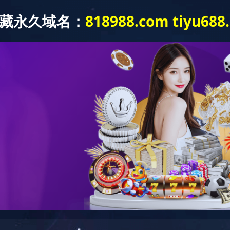
关于我们
解决方案
主要产品
工程案例
米兰
公司简介
智能配电
米兰·体育（ML SPORTS）官方网
米兰·体
站-APP下载
站
飞宇大事记
能效管理与节能
高压类
行业要
资质荣誉
工程总包
其他类
设备代维及远程监护
智能仪表类
大事记
2018年
，搭建智电网电力数据服务平
2018