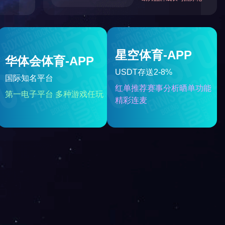
公司搬迁至海门市北海东路，正式正常运营