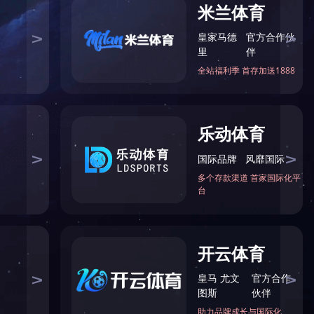
SPORTS）官方网站-APP下载 简
TS）官方网站-APP下载 ，坐落于清末状元“张謇
乐镇工业园区，地处黄海之滨，位于长江和沿海
，东临黄海，南依长江，与国际大都市上海隔江
启高速穿境而过，地理位置优越，交通十分便
PAGE TOP