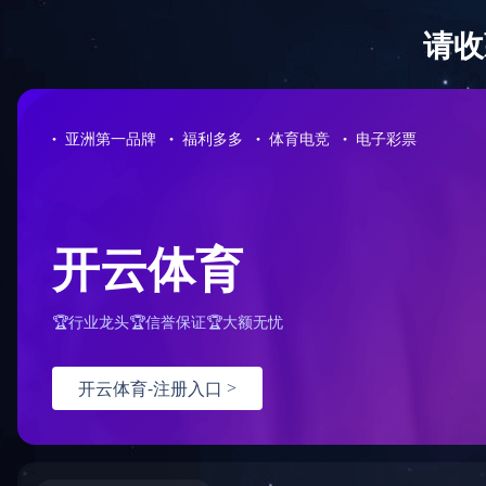
米兰·体育（ML SPORTS）官方网站
首 页
米兰·体育（ML SPORTS）官方网站-APP下载
飞宇电器为您提供环保、高质、性优