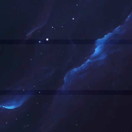
米兰·体育（ML 
介
米兰·体育（ML SPOR
故里”—南通海门市常
两大开放带的交汇点上
相望，沪陕、沈海、宁
查看更多
利。