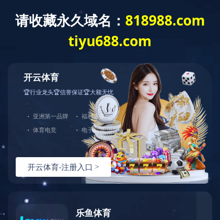
米兰·体育（ML SPORTS）官方网站
关于我们
公司简介
大事记
资质荣誉
/ About Us
环境管理体系认证